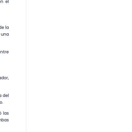
on el
de la
ó una
entre
ador,
a del
o.
ó las
mbas