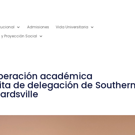
itucional
Admisiones
Vida Universitaria
 y Proyección Social
operación académica
sita de delegación de Souther
wardsville