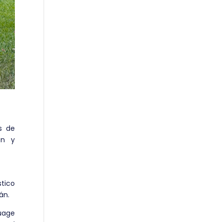
es de
ón y
stico
án.
guage