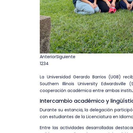
Anterior
Siguiente
1
2
3
4
La Universidad Gerardo Barrios (UGB) reci
Southern Illinois University Edwardsville
cooperación académica entre ambas institu
Intercambio académico y lingüísti
Durante su estancia, la delegación particip
con estudiantes de la Licenciatura en Idioma
Entre las actividades desarrolladas destaca