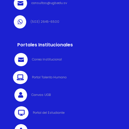

consultas@ugb.edu.sv

(503) 2645-6500
Portales Institucionales

Correo Institucional

Portal Talento Humano

Canvas UGB

Portal del Estudiante