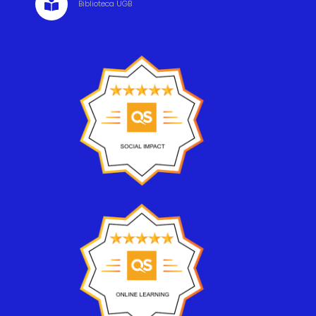

Biblioteca UGB