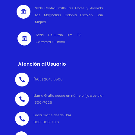
Sede Central calle Las Flores y Avenida

Las Magnolias Colonia Escolán. San
Miguel.
Sede Usulután Km. 113

Carretera El Litoral.
Atención al Usuario

(503) 2645 6500
Llama Gratis desde un número fijo o celular

800-7026
Línea Gratis desde USA

888-886-7016