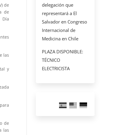
delegación que
V) de
ea de
representará a El
 Día
Salvador en Congreso
Internacional de
entes
Medicina en Chile
PLAZA DISPONIBLE:
e las
TÉCNICO
ELECTRICISTA
tal y
izada
 para
io de
a las