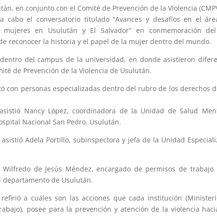
án, en conjunto con el Comité de Prevención de la Violencia (CMP
 a cabo el conversatorio titulado “Avances y desafíos en el ár
s mujeres en Usulután y El Salvador” en conmemoración del
 de reconocer la historia y el papel de la mujer dentro del mundo.
 dentro del campus de la universidad, en donde asistieron difer
té de Prevención de la Violencia de Usulután.
ntó con personas especializadas dentro del rubro de los derechos d
 asistió Nancy López, coordinadora de la Unidad de Salud Men
Hospital Nacional San Pedro, Usulután.
 asistió Adela Portillo, subinspectora y jefa de la Unidad Especial
tió Wilfredo de Jesús Méndez, encargado de permisos de trabajo
l departamento de Usulután.
refirió a cuáles son las acciones que cada institución (Minister
Trabajo), posee para la prevención y atención de la violencia haci