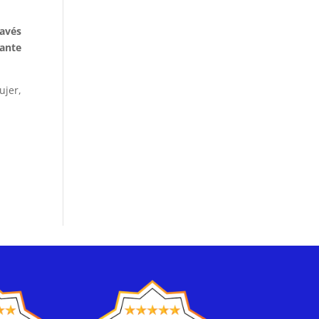
ravés
 ante
ujer,