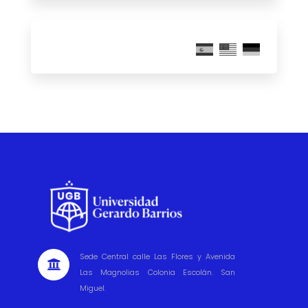
Sede Central calle Las Flores y Avenida

Las Magnolias Colonia Escolán. San
Miguel.