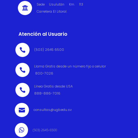
Sede Usulután Km. 113

Carretera El Litoral.
Atención al Usuario

(503) 2645 6500
Llama Gratis desde un número fijo o celular

800-7026
Línea Gratis desde USA

888-886-7016

consultas@ugb.edu.sv

(503) 2645-6500