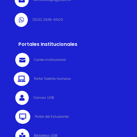


(503) 2645-6500
Portales Institucionales

Correo Institucional

Portal Talento Humano

Canvas UGB

Portal del Estudiante

Biblioteca UGB