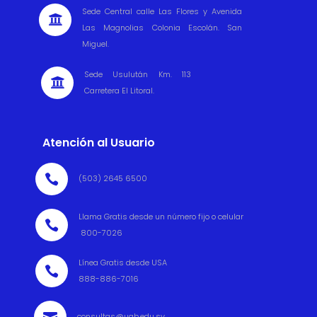
Sede Central calle Las Flores y Avenida

Las Magnolias Colonia Escolán. San
Miguel.
Sede Usulután Km. 113

Carretera El Litoral.
Atención al Usuario

(503) 2645 6500
Llama Gratis desde un número fijo o celular

800-7026
Línea Gratis desde USA

888-886-7016
consultas@ugb.edu.sv