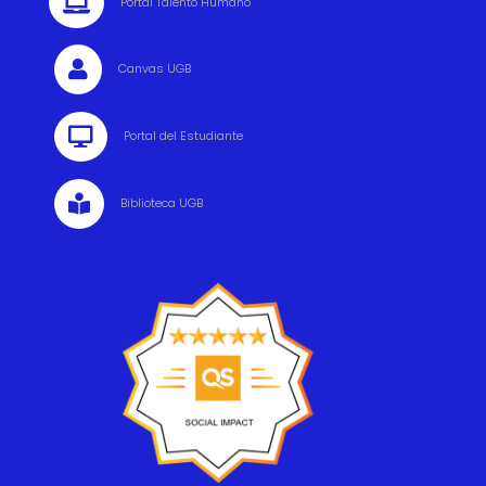

Portal Talento Humano

Canvas UGB

Portal del Estudiante

Biblioteca UGB