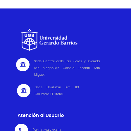
Sede Central calle Las Flores y Avenida

Las Magnolias Colonia Escolán. San
Miguel.
Sede Usulután Km. 113

Carretera El Litoral.
Atención al Usuario

(503) 2645 6500