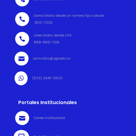
Llama Gratis desde un número fijo o celular

800-7026
Línea Gratis desde USA

888-886-7016

consultas@ugb.edu.sv

(503) 2645-6500
Portales Institucionales

Correo Institucional