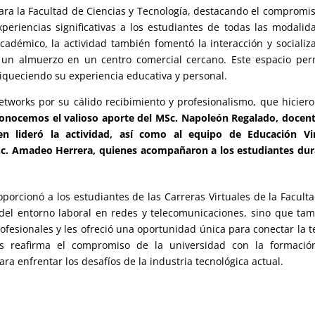
para la Facultad de Ciencias y Tecnología, destacando el compromi
periencias significativas a los estudiantes de todas las modalid
académico, la actividad también fomentó la interacción y socializ
 un almuerzo en un centro comercial cercano. Este espacio per
nriqueciendo su experiencia educativa y personal.
tworks por su cálido recibimiento y profesionalismo, que hicier
onocemos el valioso aporte del MSc. Napoleón Regalado, docen
en lideró la actividad, así como al equipo de Educación Vir
Sc. Amadeo Herrera, quienes acompañaron a los estudiantes du
oporcionó a los estudiantes de las Carreras Virtuales de la Facult
 del entorno laboral en redes y telecomunicaciones, sino que ta
ofesionales y les ofreció una oportunidad única para conectar la t
des reafirma el compromiso de la universidad con la formació
a enfrentar los desafíos de la industria tecnológica actual.