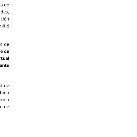
so de
ades,
ación
mitió
on de
te de
tual
rante
ad de
mbién
eoría
n de