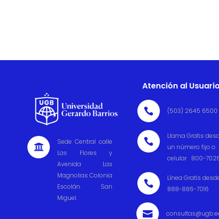
Atención al Usuari

(503) 2645 6500
Llama Gratis des

Sede Central calle

un número fijo o
Las Flores y
celular 800-702
Avenida Las
Magnolias Colonia
Línea Gratis desd

Escolán. San
888-886-7016
Miguel.

consultas@ugb.e