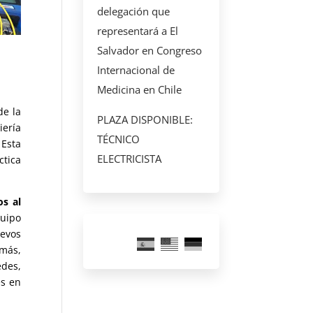
delegación que
representará a El
Salvador en Congreso
Internacional de
Medicina en Chile
e la
PLAZA DISPONIBLE:
iería
TÉCNICO
 Esta
ELECTRICISTA
ctica
os al
quipo
uevos
más,
edes,
es en