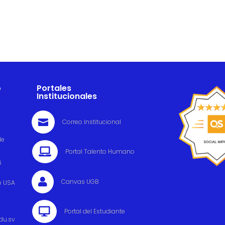
o
Portales
Institucionales

Correo Institucional
de

Portal Talento Humano
6

Canvas UGB
e USA

Portal del Estudiante
du.sv