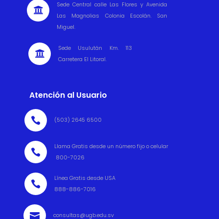
Sede Central calle Las Flores y Avenida

Las Magnolias Colonia Escolán. San
Miguel.
Sede Usulután Km. 113

Carretera El Litoral.
Atención al Usuario

(503) 2645 6500
Llama Gratis desde un número fijo o celular

800-7026
Línea Gratis desde USA

888-886-7016

consultas@ugb.edu.sv