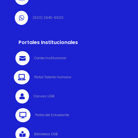

(503) 2645-6500
Portales Institucionales

Correo Institucional

Portal Talento Humano

Canvas UGB

Portal del Estudiante

Biblioteca UGB