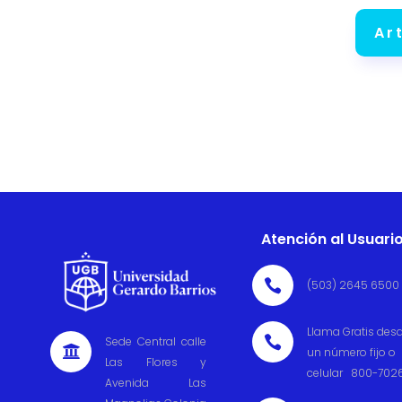
Ar
Atención al Usuari

(503) 2645 6500
Llama Gratis des

Sede Central calle

un número fijo o
Las Flores y
celular 800-702
Avenida Las