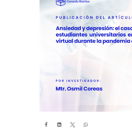



