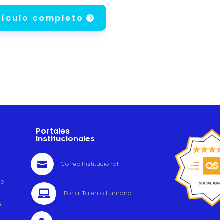
tículo completo
o
Portales
Institucionales

Correo Institucional
de

Portal Talento Humano
6