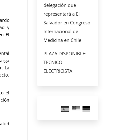
delegación que
representará a El
rardo
Salvador en Congreso
dad y
Internacional de
en El
Medicina en Chile
ental
PLAZA DISPONIBLE:
carga
TÉCNICO
r. La
ELECTRICISTA
acto.
to el
ación
salud