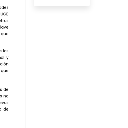
dades
a UGB
otras
clave
 que
s las
nal y
ación
o que
es de
os no
evas
o de