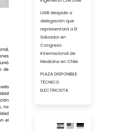
Ingeniería Civil UGB
UGB despide a
delegación que
representará a El
Salvador en
Congreso
nal,
Internacional de
iones
Medicina en Chile
eunió
io de
PLAZA DISPONIBLE:
TÉCNICO
 cada
ELECTRICISTA
idad
ción
s, no
idad
n el