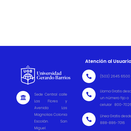
Atención al Usuari

(503) 2645 6500
Llama Gratis des

Sede Central calle

un número fijo o
Las Flores y
celular 800-702
Avenida Las
Magnolias Colonia
Línea Gratis desd

Escolán. San
888-886-7016
Miguel.