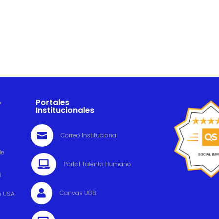
o
Portales
Institucionales

Correo Institucional
de

Portal Talento Humano
6

Canvas UGB
e USA