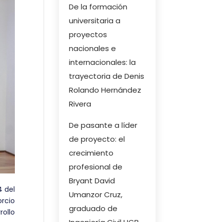
De la formación
universitaria a
proyectos
nacionales e
internacionales: la
trayectoria de Denis
Rolando Hernández
Rivera
De pasante a líder
de proyecto: el
crecimiento
profesional de
Bryant David
4 del
Umanzor Cruz,
rcio
graduado de
rollo