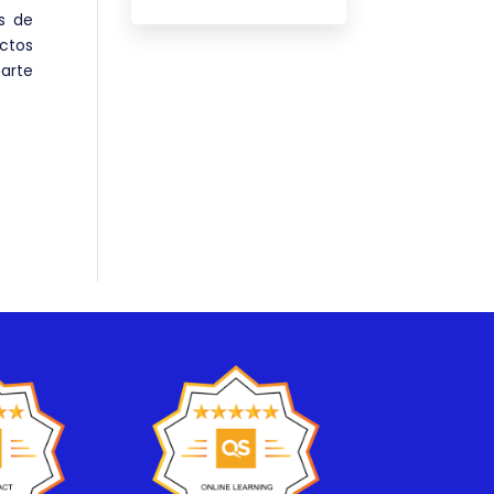
s de
ctos
parte