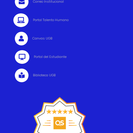

Correo Institucional

Portal Talento Humano

Canvas UGB

Portal del Estudiante

Biblioteca UGB