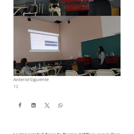
Anterior
Siguiente
1
2



