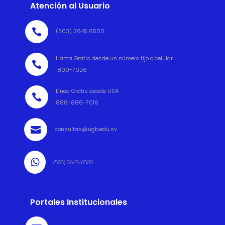
Atención al Usuario

(503) 2645 6500
Llama Gratis desde un número fijo o celular

800-7026
Línea Gratis desde USA

888-886-7016

consultas@ugb.edu.sv

(503) 2645-6500
Portales Institucionales