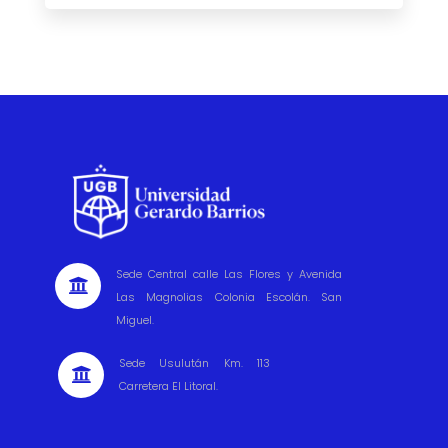
Sede Central calle Las Flores y Avenida

Las Magnolias Colonia Escolán. San
Miguel.
Sede Usulután Km. 113

Carretera El Litoral.