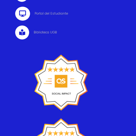

Portal del Estudiante

Biblioteca UGB