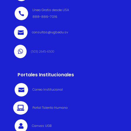
Línea Gratis desde USA

888-886-7016

consultas@ugb.edu.sv

(503) 2645-6500
Portales Institucionales

Correo Institucional

Portal Talento Humano

Canvas UGB