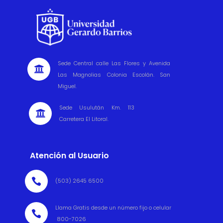
Sede Central calle Las Flores y Avenida

Las Magnolias Colonia Escolán. San
Miguel.
Sede Usulután Km. 113

Carretera El Litoral.
Atención al Usuario

(503) 2645 6500
Llama Gratis desde un número fijo o celular

800-7026