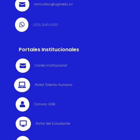

consultas@ugb.edu.sv

(503) 2645-6500
Portales Institucionales

Correo Institucional

Portal Talento Humano

Canvas UGB

Portal del Estudiante