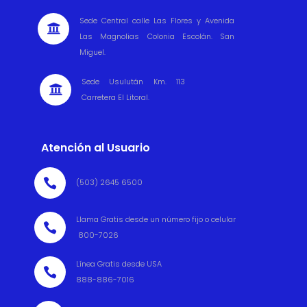
Sede Central calle Las Flores y Avenida

Las Magnolias Colonia Escolán. San
Miguel.
Sede Usulután Km. 113

Carretera El Litoral.
Atención al Usuario

(503) 2645 6500
Llama Gratis desde un número fijo o celular

800-7026
Línea Gratis desde USA

888-886-7016