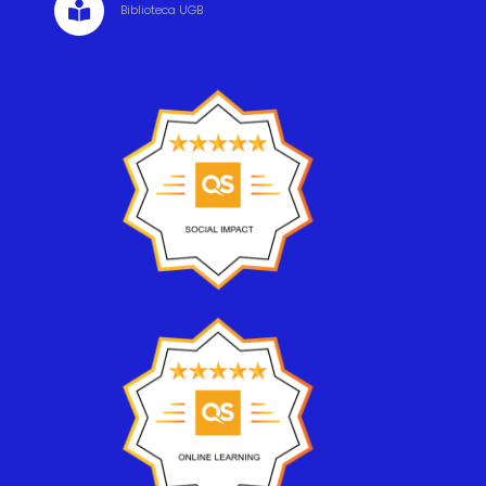

Biblioteca UGB