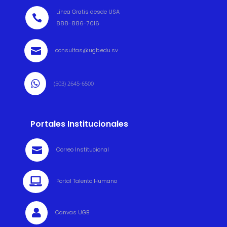
Línea Gratis desde USA

888-886-7016

consultas@ugb.edu.sv

(503) 2645-6500
Portales Institucionales

Correo Institucional

Portal Talento Humano

Canvas UGB