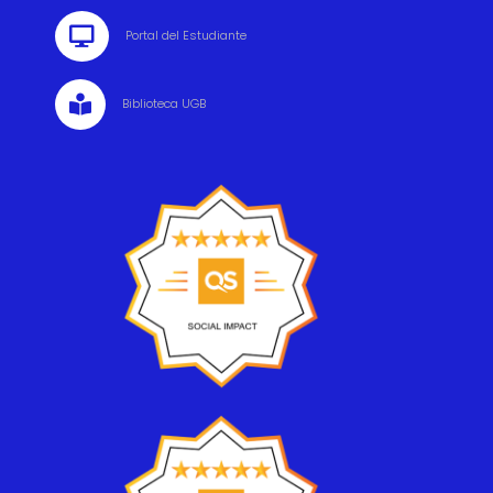

Portal del Estudiante

Biblioteca UGB