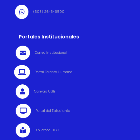

(503) 2645-6500
Portales Institucionales

Correo Institucional

Portal Talento Humano

Canvas UGB

Portal del Estudiante

Biblioteca UGB