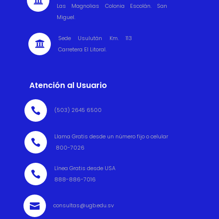

Las Magnolias Colonia Escolán. San
Miguel.
Sede Usulután Km. 113

Carretera El Litoral.
Atención al Usuario

(503) 2645 6500
Llama Gratis desde un número fijo o celular

800-7026
Línea Gratis desde USA

888-886-7016

consultas@ugb.edu.sv