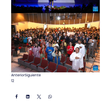
Anterior
Siguiente
1
2



