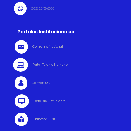

(503) 2645-6500
Portales Institucionales

Correo Institucional

Portal Talento Humano

Canvas UGB

Portal del Estudiante

Biblioteca UGB