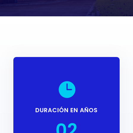

DURACIÓN EN AÑOS
02