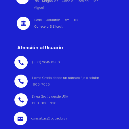
Las Magnolias Colonia Escolán. San
Miguel.
Sede Usulután Km. 113

Carretera El Litoral.
Atención al Usuario

(503) 2645 6500
Llama Gratis desde un número fijo o celular

800-7026
Línea Gratis desde USA

888-886-7016

consultas@ugb.edu.sv