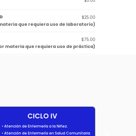
$5.00
io
$25.00
materia que requiera uso de laboratorio)
$75.00
or materia que requiera uso de práctica)
CICLO IV
• Atención de Enfermería a la Niñez.
• Sociología 
• Atención de Enfermería en Salud Comunitaria.
• Psicología.