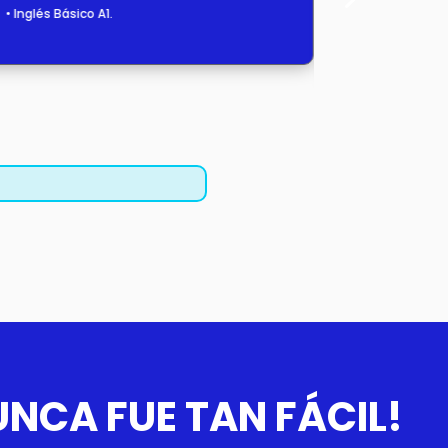
• Inglés Básico A1.
• Tecnología
• Anatomía y 
• Microbiolog
NCA FUE TAN FÁCIL!