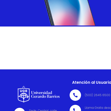
Atención al Usuari

(503) 2645 6500
Llama Gratis des

Sede Central calle