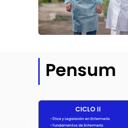
Pensum
CICLO II
• Ética y Legislación en Enfermería.
• Fundamentos de Enfermería.