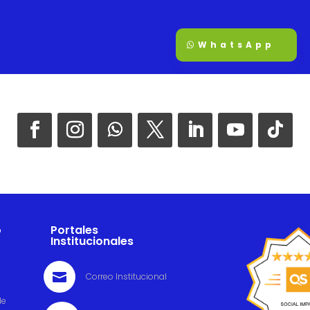
WhatsApp
o
Portales
Institucionales

Correo Institucional
de