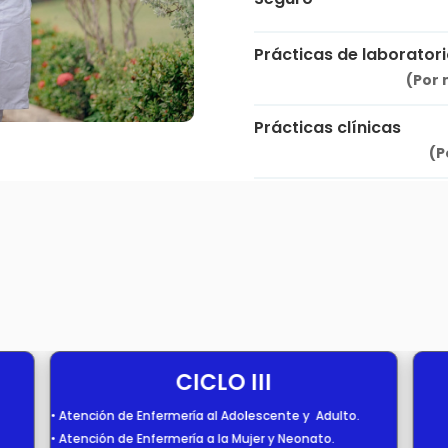
Prácticas de laborator
(Por 
Prácticas clínicas
(P
CICLO III
• Atención de Enfermería al Adolescente y Adulto.
• Atención de Enfermería a la Mujer y Neonato.