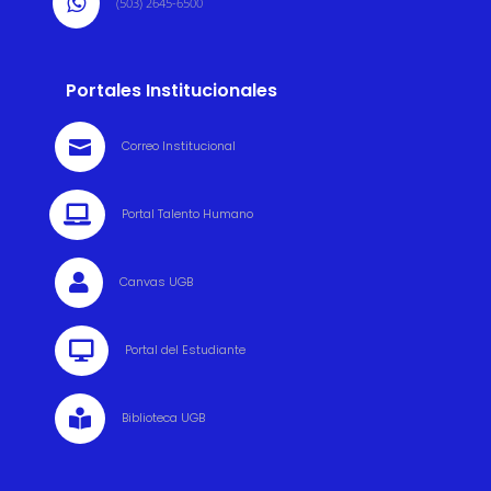

(503) 2645-6500
Portales Institucionales

Correo Institucional

Portal Talento Humano

Canvas UGB

Portal del Estudiante

Biblioteca UGB