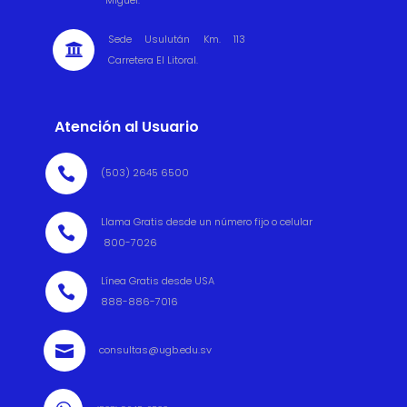
Sede Usulután Km. 113

Carretera El Litoral.
Atención al Usuario

(503) 2645 6500
Llama Gratis desde un número fijo o celular

800-7026
Línea Gratis desde USA

888-886-7016

consultas@ugb.edu.sv