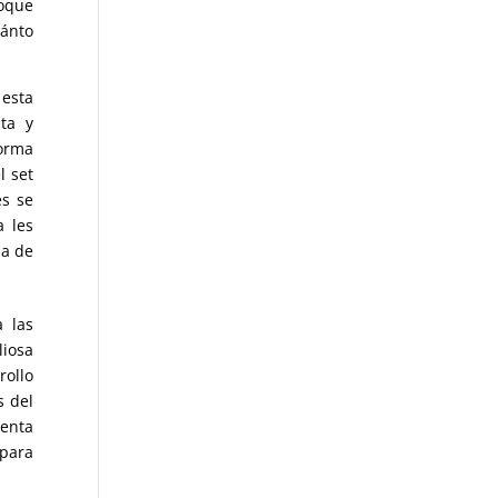
foque
uánto
esta
sta y
forma
l set
es se
a les
ia de
 las
iosa
rollo
s del
menta
para