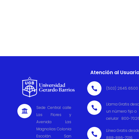
Atención al Usuari

(503) 2645 6500
Llama Gratis des

Sede Central calle

un número fijo o
Las Flores y
celular 800-702
Avenida Las
Magnolias Colonia
Línea Gratis desd

Escolán. San
888-886-7016