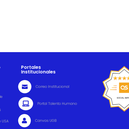
o
Portales
Institucionales

Correo Institucional
de

Portal Talento Humano
6

Canvas UGB
e USA