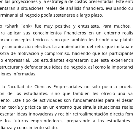
 en las proyecciones y la estrategia de costos presentadas. Este en
entaran a situaciones reales de análisis financiero, evaluando c
minar si el negocio podía sostenerse a largo plazo.
to «Shark Tank» fue muy positiva y entusiasta. Para muchos, 
ra aplicar sus conocimientos financieros en un entorno reali
forzar conceptos teóricos, sino que también les brindó una plata
y comunicación efectiva. La ambientación del reto, que imitaba e
 extra de motivación y compromiso, haciendo que los participant
o empresarial. Los estudiantes expresaron que esta experienci
tructurar y defender sus ideas de negocio, así como la importanc
siones informadas.
 la Facultad de Ciencias Empresariales no solo puso a prueba
ión de los estudiantes, sino que también les ofreció una val
ento. Este tipo de actividades son fundamentales para el desar
nan teoría y práctica en un entorno que simula situaciones reale
sentar ideas innovadoras y recibir retroalimentación directa fo
de los futuros emprendedores, preparando a los estudiantes 
fianza y conocimiento sólido.