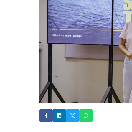



