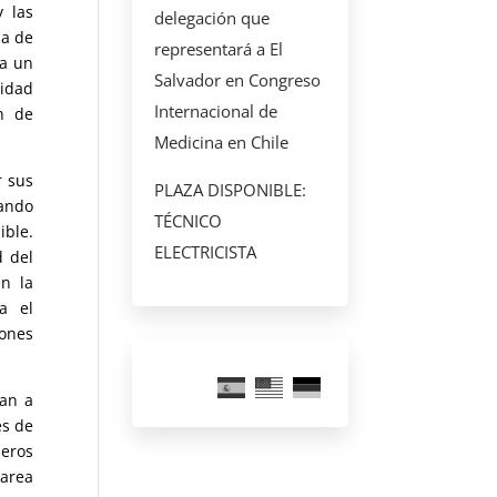
y las
delegación que
ma de
representará a El
 a un
Salvador en Congreso
lidad
Internacional de
ón de
Medicina en Chile
r sus
PLAZA DISPONIBLE:
cando
TÉCNICO
ible.
ELECTRICISTA
d del
n la
a el
ones
ran a
es de
ieros
tarea