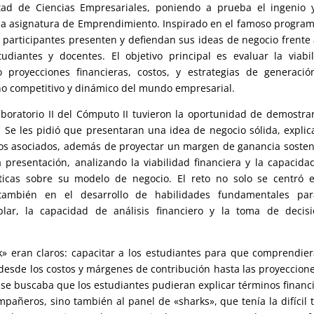
tad de Ciencias Empresariales, poniendo a prueba el ingenio 
e la asignatura de Emprendimiento. Inspirado en el famoso progra
os participantes presenten y defiendan sus ideas de negocio frente
diantes y docentes. El objetivo principal es evaluar la viabi
 proyecciones financieras, costos, y estrategias de generaci
no competitivo y dinámico del mundo empresarial.
aboratorio II del Cómputo II tuvieron la oportunidad de demostra
 Se les pidió que presentaran una idea de negocio sólida, expli
tos asociados, además de proyectar un margen de ganancia sosten
presentación, analizando la viabilidad financiera y la capacida
icas sobre su modelo de negocio. El reto no solo se centró e
también en el desarrollo de habilidades fundamentales par
ar, la capacidad de análisis financiero y la toma de decisi
nk» eran claros: capacitar a los estudiantes para que comprendie
 desde los costos y márgenes de contribución hasta las proyeccion
, se buscaba que los estudiantes pudieran explicar términos financ
mpañeros, sino también al panel de «sharks», que tenía la difícil 