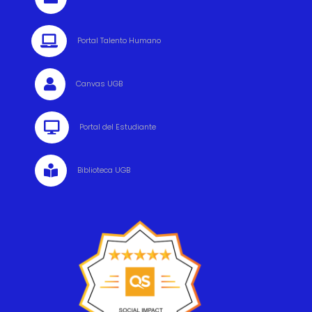

Portal Talento Humano

Canvas UGB

Portal del Estudiante

Biblioteca UGB