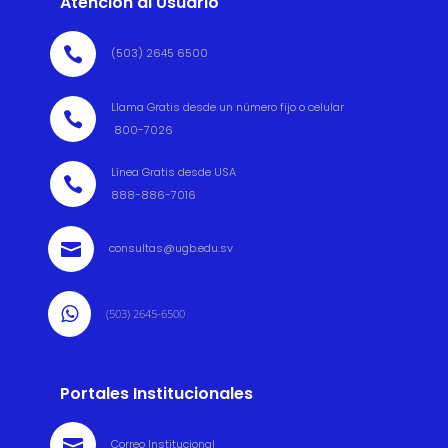
Atención al Usuario

(503) 2645 6500
Llama Gratis desde un número fijo o celular

800-7026
Línea Gratis desde USA

888-886-7016

consultas@ugb.edu.sv

(503) 2645-6500
Portales Institucionales

Correo Institucional