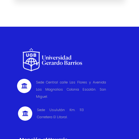
Sede Central calle Las Flores y Avenida

Las Magnolias Colonia Escolán. San
Miguel.
Sede Usulután Km. 113

Carretera El Litoral.