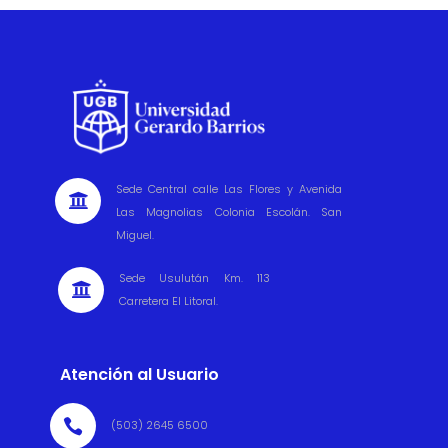
Sede Central calle Las Flores y Avenida

Las Magnolias Colonia Escolán. San
Miguel.
Sede Usulután Km. 113

Carretera El Litoral.
Atención al Usuario

(503) 2645 6500