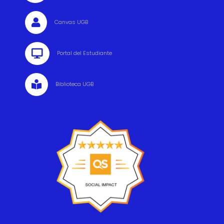

Canvas UGB

Portal del Estudiante

Biblioteca UGB