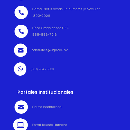
Llama Gratis desde un número fijo o celular

800-7026
Línea Gratis desde USA

888-886-7016

consultas@ugb.edu.sv

(503) 2645-6500
Portales Institucionales

Correo Institucional

Portal Talento Humano