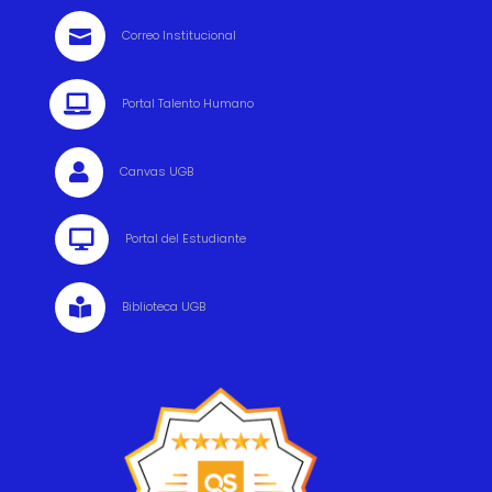

Correo Institucional

Portal Talento Humano

Canvas UGB

Portal del Estudiante

Biblioteca UGB