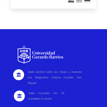
Sede Central calle Las Flores y Avenida

Las Magnolias Colonia Escolán. San
Miguel.
Sede Usulután Km. 113

Carretera El Litoral.