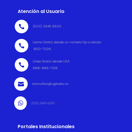
Atención al Usuario

(503) 2645 6500
Llama Gratis desde un número fijo o celular

800-7026
Línea Gratis desde USA

888-886-7016

consultas@ugb.edu.sv

(503) 2645-6500
Portales Institucionales