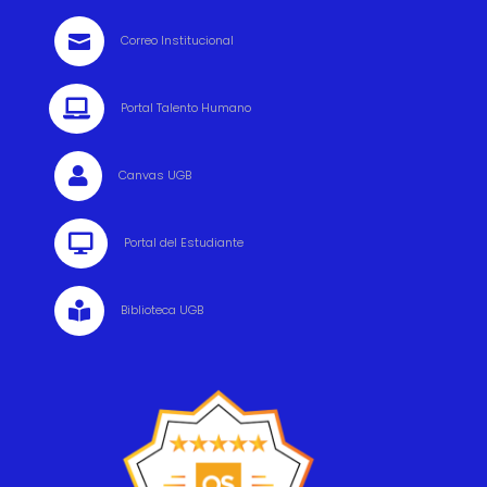

Correo Institucional

Portal Talento Humano

Canvas UGB

Portal del Estudiante

Biblioteca UGB