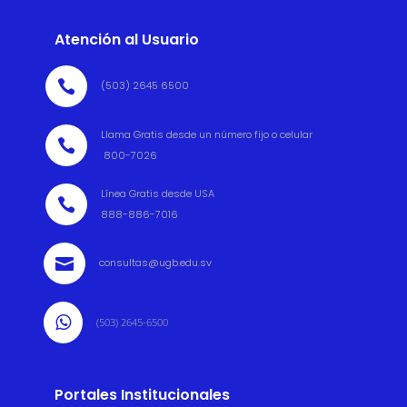
Atención al Usuario

(503) 2645 6500
Llama Gratis desde un número fijo o celular

800-7026
Línea Gratis desde USA

888-886-7016

consultas@ugb.edu.sv

(503) 2645-6500
Portales Institucionales