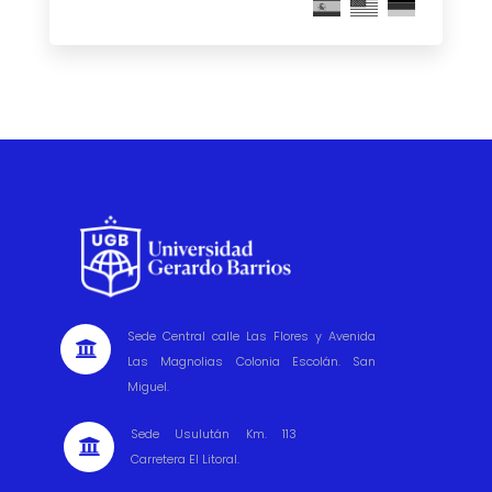
Sede Central calle Las Flores y Avenida

Las Magnolias Colonia Escolán. San
Miguel.
Sede Usulután Km. 113

Carretera El Litoral.