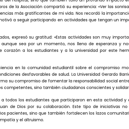
ros de la Asociación compartió su experiencia: «Ver las sonris
riencias más gratificantes de mi vida. Nos recordó la importanc
 motivó a seguir participando en actividades que tengan un im
dos, expresó su gratitud: «Estas actividades son muy importa
ces, aunque sea por un momento, nos llena de esperanza y no
e corazón a los estudiantes y a la universidad por este her
ciencia en la comunidad estudiantil sobre el compromiso mor
ondiciones desfavorables de salud. La Universidad Gerardo Barri
irma su compromiso de fomentar la responsabilidad social entr
es competentes, sino también ciudadanos conscientes y solidari
 a todos los estudiantes que participaron en esta actividad y 
uan de Dios por su colaboración. Este tipo de iniciativas no
ños pacientes, sino que también fortalecen los lazos comunitar
patía y el altruismo.