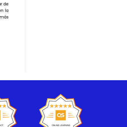
ar de
n la
 más