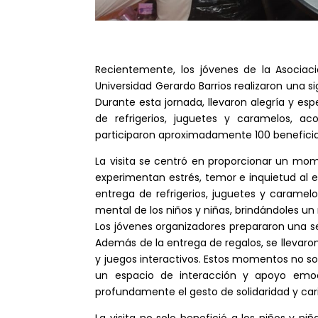
Recientemente, los jóvenes de la Asociac
Universidad Gerardo Barrios realizaron una si
Durante esta jornada, llevaron alegría y es
de refrigerios, juguetes y caramelos
participaron aproximadamente 100 beneficiar
La visita se centró en proporcionar un mo
experimentan estrés, temor e inquietud al es
entrega de refrigerios, juguetes y caramel
mental de los niños y niñas, brindándoles u
Los jóvenes organizadores prepararon una s
Además de la entrega de regalos, se llevaro
y juegos interactivos. Estos momentos no sol
un espacio de interacción y apoyo emoci
profundamente el gesto de solidaridad y cari
La visita no solo benefició a los niños y n