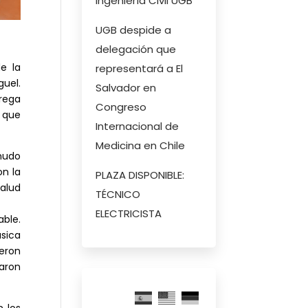
Ingeniería Civil UGB
UGB despide a
delegación que
e la
representará a El
guel.
Salvador en
trega
Congreso
 que
Internacional de
Medicina en Chile
enudo
on la
PLAZA DISPONIBLE:
salud
TÉCNICO
ELECTRICISTA
able.
úsica
ieron
aron
n los