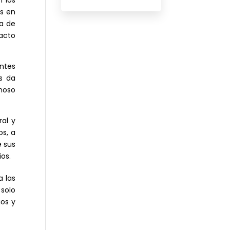
as en
ia de
pacto
ntes
s da
moso
al y
os, a
e sus
os.
a las
 solo
ios y