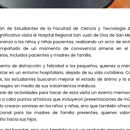
ión de Estudiantes de la Facultad de Ciencia y Tecnología d
gnificativa visita al Hospital Regional San Juan de Dios de San Mi
peranza a los niños y niñas pacientes, realizando un acto de en
, acompañado de un momento de convivencia amena en el
ios, incluidos pacientes y madres de familia.
mento de distracción y felicidad a los pequeños, quienes a m
tar en un entorno hospitalario, alejado de su vida cotidiana. C
os, los estudiantes buscaron mejorar el estado de ánimo y la 
n respiro en medio de sus tratamientos médicos.
erie de actividades para hacer de esta visita un evento memor
n a cabo puntos artísticos que incluyeron presentaciones de m
o crearon sonrisas en los niños y niñas, sino que también ofrec
onal para las madres de familia presentes, quienes valor
ño hacia sus hijos.
iñas del hospital, sino que también tuvo un profundo impacto e