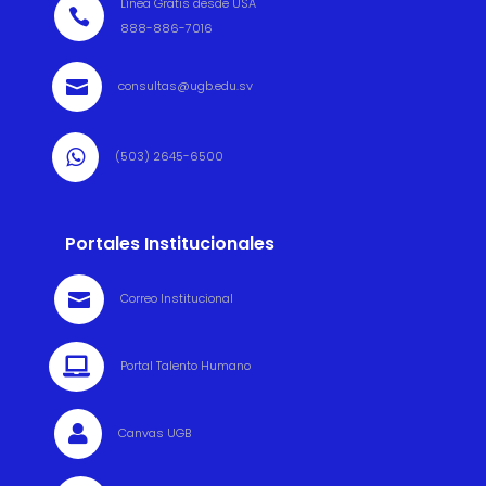
Línea Gratis desde USA

888-886-7016

consultas@ugb.edu.sv

(503) 2645-6500
Portales Institucionales

Correo Institucional

Portal Talento Humano

Canvas UGB