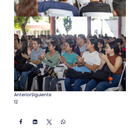
Anterior
Siguiente
1
2



