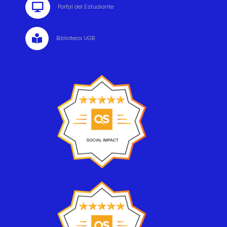

Portal del Estudiante

Biblioteca UGB