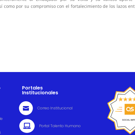
sí como por su compromiso con el fortalecimiento de los lazos ent
o
Portales
Institucionales

Correo Institucional
de

Portal Talento Humano
6