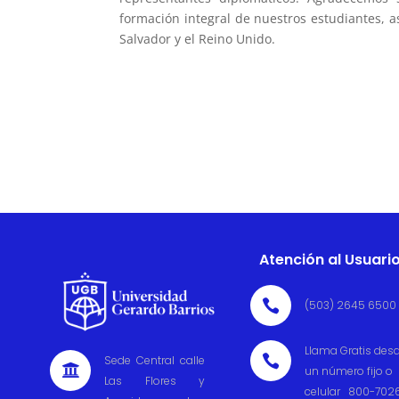
formación integral de nuestros estudiantes, a
Salvador y el Reino Unido.
Atención al Usuari

(503) 2645 6500
Llama Gratis des

Sede Central calle

un número fijo o
Las Flores y
celular 800-702