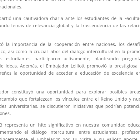
nacionales.
partió una cautivadora charla ante los estudiantes de la Facult
ando temas de relevancia global y la trascendencia de las relac
có la importancia de la cooperación entre naciones, los desaf
o, así como la crucial labor del diálogo intercultural en la prom
 estudiantes participaron activamente, planteando pregunt
e ideas. Además, el Embajador Lelliott promovió la prestigiosa
oreños la oportunidad de acceder a educación de excelencia e
jador constituyó una oportunidad para explorar posibles área
cambio que fortalezcan los vínculos entre el Reino Unido y nu
es universitarias, se discutieron iniciativas que podrían potenci
iones.
GB representa un hito significativo en nuestra comunidad educa
entando el diálogo intercultural entre estudiantes, profesor
sinceramente al Embajador por su visita y su valioso aporte 