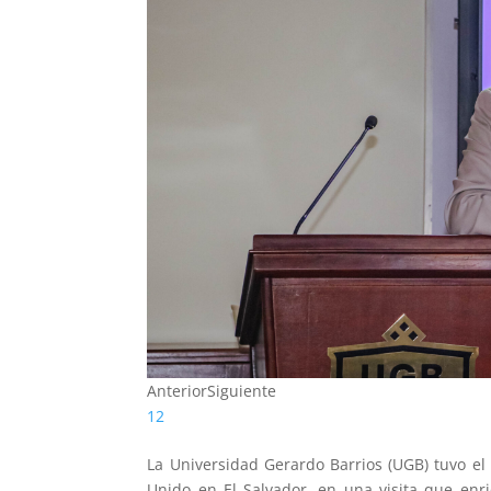
Anterior
Siguiente
1
2
La Universidad Gerardo Barrios (UGB) tuvo el 
Unido en El Salvador, en una visita que enri