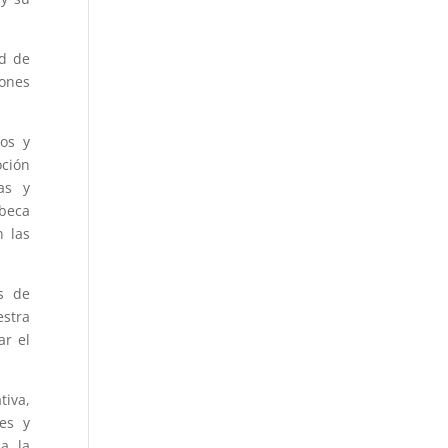
ad de
iones
íos y
oción
as y
 beca
n las
s de
estra
ar el
tiva,
es y
a la