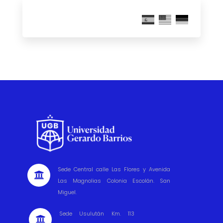
Sede Central calle Las Flores y Avenida

Las Magnolias Colonia Escolán. San
Miguel.
Sede Usulután Km. 113
