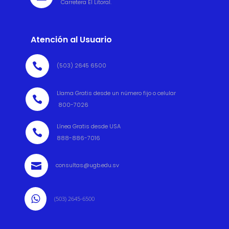
Carretera El Litoral.
Atención al Usuario

(503) 2645 6500
Llama Gratis desde un número fijo o celular

800-7026
Línea Gratis desde USA

888-886-7016

consultas@ugb.edu.sv

(503) 2645-6500