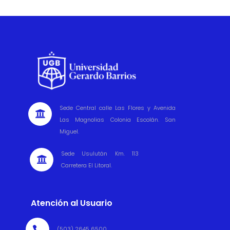
Sede Central calle Las Flores y Avenida

Las Magnolias Colonia Escolán. San
Miguel.
Sede Usulután Km. 113

Carretera El Litoral.
Atención al Usuario

(503) 2645 6500