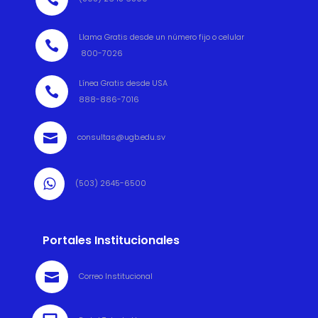
Llama Gratis desde un número fijo o celular

800-7026
Línea Gratis desde USA

888-886-7016

consultas@ugb.edu.sv

(503) 2645-6500
Portales Institucionales

Correo Institucional