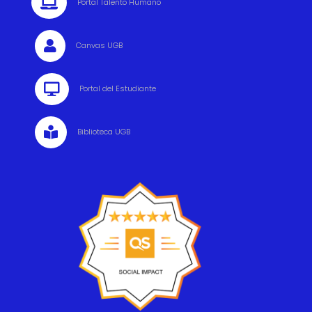

Portal Talento Humano

Canvas UGB

Portal del Estudiante

Biblioteca UGB