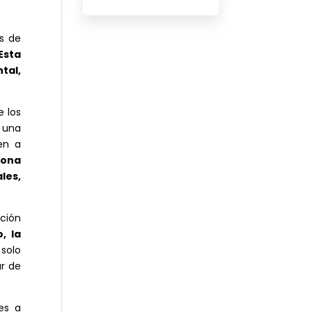
s de
Esta
tal,
e los
a una
en a
iona
les,
ación
, la
 solo
ar de
es a