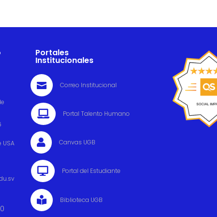
o
Portales
Institucionales

Correo Institucional
de

Portal Talento Humano
6

Canvas UGB
e USA

Portal del Estudiante
du.sv

Biblioteca UGB
00