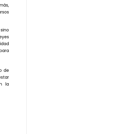
emás,
ursos
sino
eyes
idad
para
lo de
estar
n la