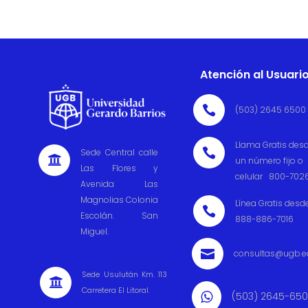
Atención al Usuari

(503) 2645 6500
Llama Gratis des

Sede Central calle

un número fijo o
Las Flores y
celular 800-702
Avenida Las
Magnolias Colonia
Línea Gratis desd

Escolán. San
888-886-7016
Miguel.

consultas@ugb.e
Sede Usulután Km. 113

Carretera El Litoral.
(503) 2645-65
