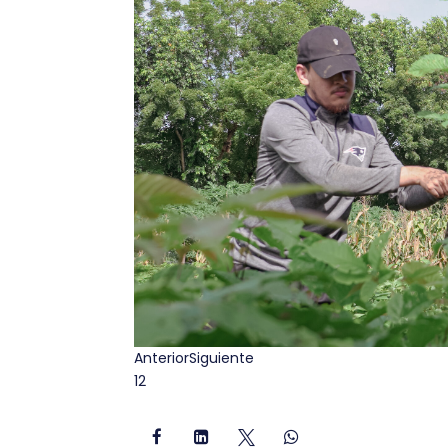
Anterior
Siguiente
1
2



