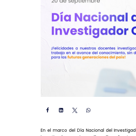




En el marco del Día Nacional del Investigado