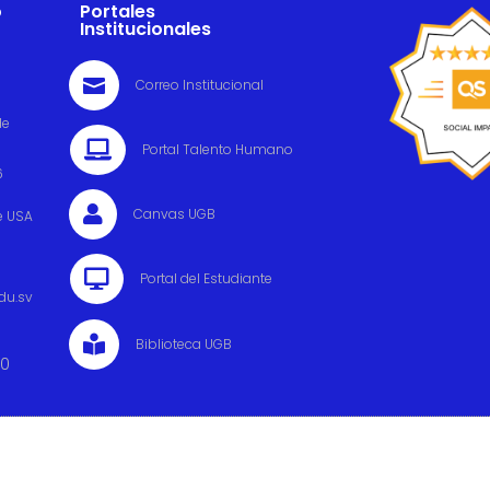
o
Portales
Institucionales

Correo Institucional
de

Portal Talento Humano
6

Canvas UGB
e USA

Portal del Estudiante
du.sv

Biblioteca UGB
00