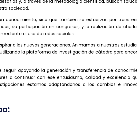
desafíos y, a través de la metodología científica, buscan soluc
stra sociedad.
an conocimiento, sino que también se esfuerzan por transferi
ficos, su participación en congresos, y la realización de charl
mediante el uso de redes sociales.
nspirar a las nuevas generaciones. Animamos a nuestros estudi
, utilizando la plataforma de investigación de cátedra para enco
e seguir apoyando la generación y transferencia de conocimie
res a continuar con ese entusiasmo, calidad y excelencia qu
estigaciones estamos adaptándonos a los cambios e innov
po: