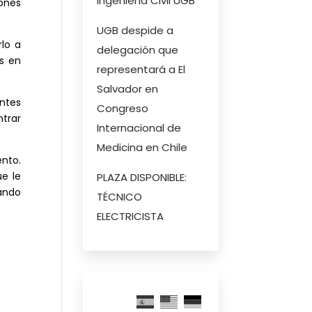
Ingeniería Civil UGB
iones
UGB despide a
rlo a
delegación que
as en
representará a El
Salvador en
antes
Congreso
ntrar
Internacional de
Medicina en Chile
nto.
e le
PLAZA DISPONIBLE:
ando
TÉCNICO
ELECTRICISTA