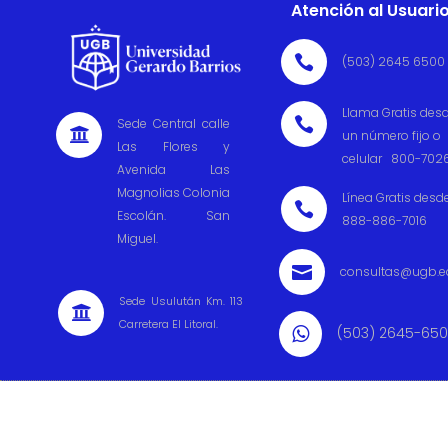
Atención al Usuari

(503) 2645 6500
Llama Gratis des

Sede Central calle

un número fijo o
Las Flores y
celular 800-702
Avenida Las
Magnolias Colonia
Línea Gratis desd

Escolán. San
888-886-7016
Miguel.

consultas@ugb.e
Sede Usulután Km. 113

Carretera El Litoral.
(503) 2645-65
