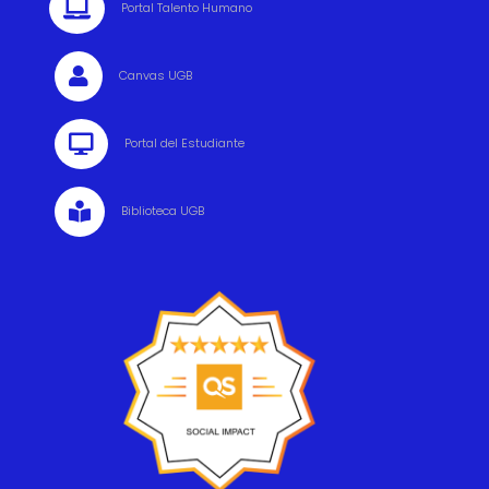

Portal Talento Humano

Canvas UGB

Portal del Estudiante

Biblioteca UGB