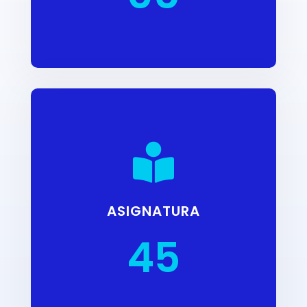

ASIGNATURA
45