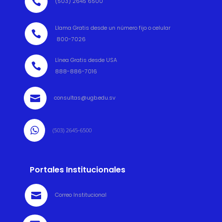

(503) 2645 6500
Llama Gratis desde un número fijo o celular

800-7026
Línea Gratis desde USA

888-886-7016

consultas@ugb.edu.sv

(503) 2645-6500
Portales Institucionales

Correo Institucional