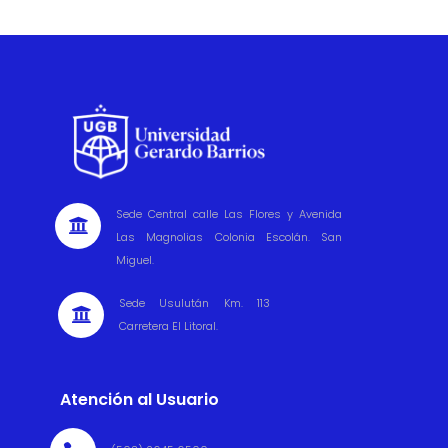
Sede Central calle Las Flores y Avenida

Las Magnolias Colonia Escolán. San
Miguel.
Sede Usulután Km. 113

Carretera El Litoral.
Atención al Usuario