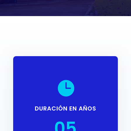

DURACIÓN EN AÑOS
05