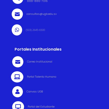
888-886-7016

consultas@ugb.edu.sv

(503) 2645-6500
Portales Institucionales

Correo Institucional

Portal Talento Humano

Canvas UGB

Portal del Estudiante