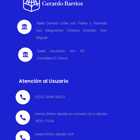
Sede Central calle Las Flores y Avenida

Las Magnolias Colonia Escolán. San
Miguel.
Sede Usulután Km. 113

Carretera El Litoral.
Atención al Usuario

(503) 2645 6500
Llama Gratis desde un número fijo o celular

800-7026
Línea Gratis desde USA
