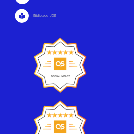

Biblioteca UGB