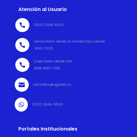
Atención al Usuario

(503) 2645 6500
Llama Gratis desde un número fijo o celular

800-7026
Línea Gratis desde USA

888-886-7016

consultas@ugb.edu.sv

(503) 2645-6500
Portales Institucionales