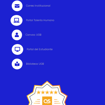

Correo Institucional

Portal Talento Humano

Canvas UGB

Portal del Estudiante

Biblioteca UGB