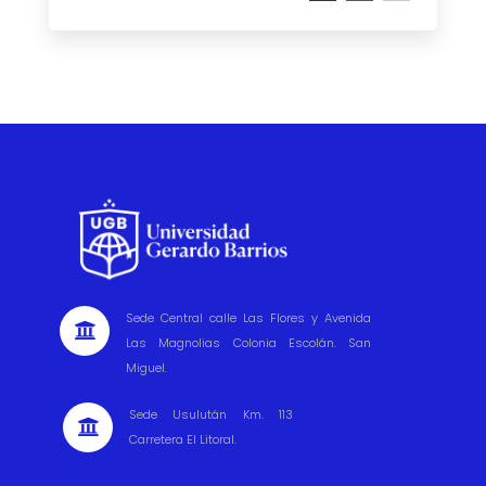
Sede Central calle Las Flores y Avenida

Las Magnolias Colonia Escolán. San
Miguel.
Sede Usulután Km. 113

Carretera El Litoral.