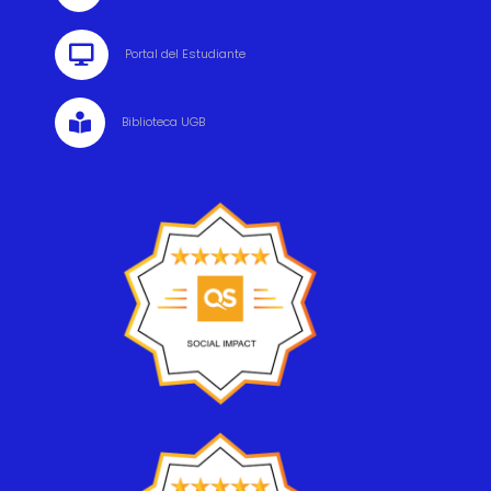

Portal del Estudiante

Biblioteca UGB