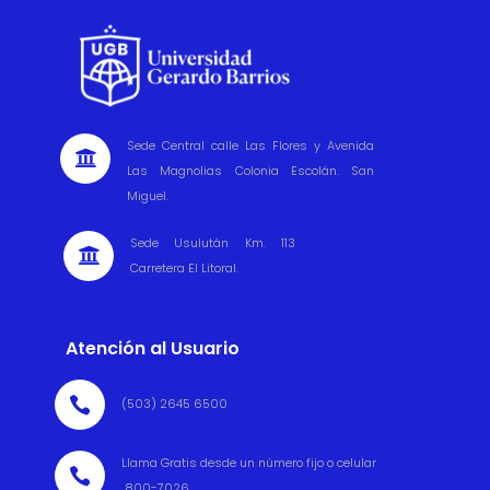
Sede Central calle Las Flores y Avenida

Las Magnolias Colonia Escolán. San
Miguel.
Sede Usulután Km. 113

Carretera El Litoral.
Atención al Usuario

(503) 2645 6500
Llama Gratis desde un número fijo o celular

800-7026