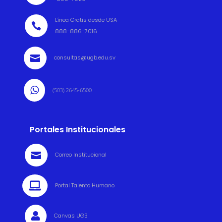
Línea Gratis desde USA

888-886-7016

consultas@ugb.edu.sv

(503) 2645-6500
Portales Institucionales

Correo Institucional

Portal Talento Humano

Canvas UGB