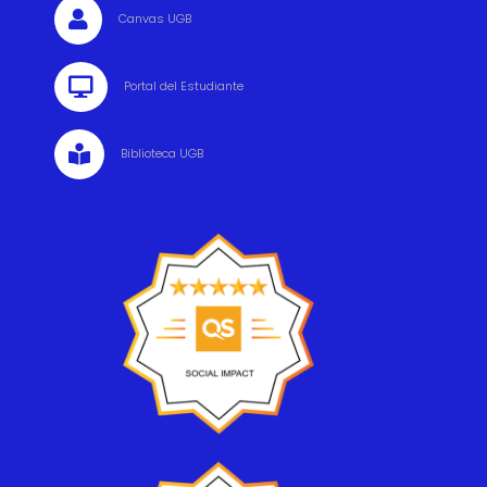

Canvas UGB

Portal del Estudiante

Biblioteca UGB