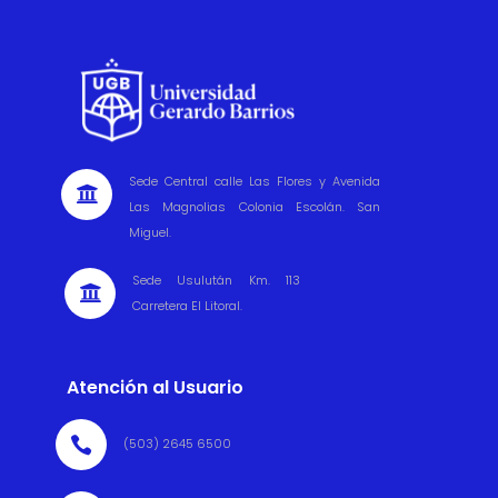
Sede Central calle Las Flores y Avenida

Las Magnolias Colonia Escolán. San
Miguel.
Sede Usulután Km. 113

Carretera El Litoral.
Atención al Usuario

(503) 2645 6500