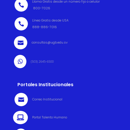
Llama Gratis desde un número fijo o celular

800-7026
Línea Gratis desde USA

888-886-7016

consultas@ugb.edu.sv

(503) 2645-6500
Portales Institucionales

Correo Institucional

Portal Talento Humano