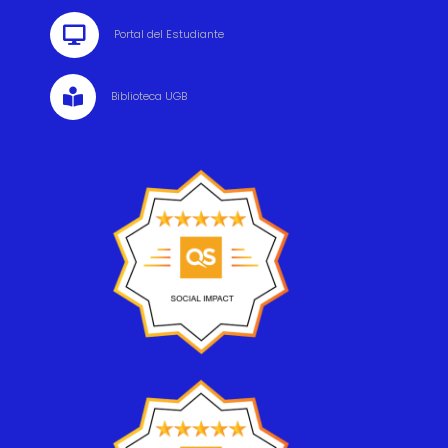

Portal del Estudiante

Biblioteca UGB