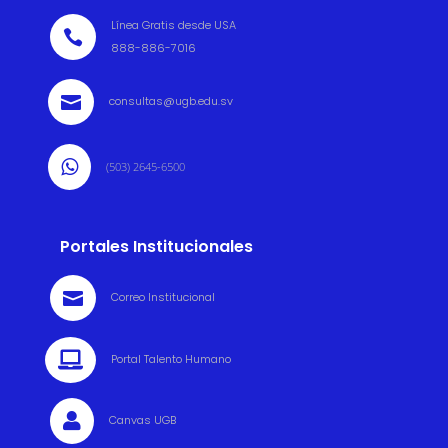
Línea Gratis desde USA

888-886-7016

consultas@ugb.edu.sv

(503) 2645-6500
Portales Institucionales

Correo Institucional

Portal Talento Humano

Canvas UGB