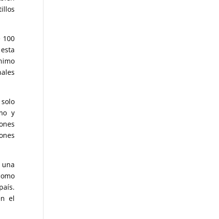
illos
e 100
 esta
ónimo
nales
 solo
mo y
iones
iones
e una
 como
país.
n el