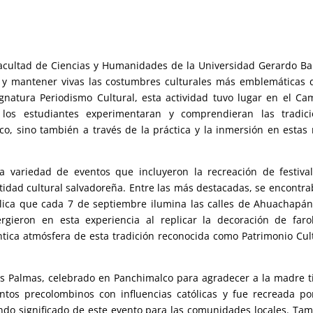
 Facultad de Ciencias y Humanidades de la Universidad Gerardo Ba
r y mantener vivas las costumbres culturales más emblemáticas 
ignatura Periodismo Cultural, esta actividad tuvo lugar en el C
 los estudiantes experimentaran y comprendieran las tradici
o, sino también a través de la práctica y la inmersión en estas 
ia variedad de eventos que incluyeron la recreación de festiva
idad cultural salvadoreña. Entre las más destacadas, se encontra
atólica que cada 7 de septiembre ilumina las calles de Ahuachapá
ergieron en esta experiencia al replicar la decoración de farol
ica atmósfera de esta tradición reconocida como Patrimonio Cul
las Palmas, celebrado en Panchimalco para agradecer a la madre t
entos precolombinos con influencias católicas y fue recreada po
ndo significado de este evento para las comunidades locales. Ta