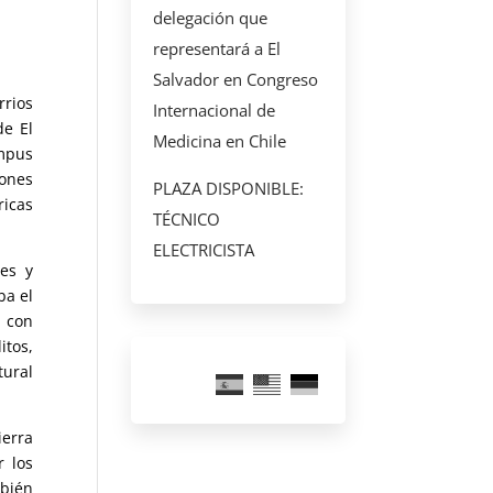
delegación que
representará a El
Salvador en Congreso
rrios
Internacional de
de El
Medicina en Chile
ampus
ones
PLAZA DISPONIBLE:
ricas
TÉCNICO
ELECTRICISTA
les y
ba el
n con
itos,
tural
ierra
r los
mbién