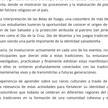
nta, donde se mostraron las procesiones y la elaboración de plat
l folclore religioso en el país.
 interpretación de las Bolas de Fuego, una costumbre de más d
 Los estudiantes tuvieron la oportunidad de conocer el origen de
cán de San Salvador y la protección atribuida al patrono San Jer
es como el Día de la Cruz, Día de Muertos y los juegos tradicio
iguen siendo una parte importante de la identidad salvadoreña.
naria. Se involucraron activamente en cada uno de los eventos, no
ticipantes que dieron vida a estas tradiciones. Su entusias
vestigaban, practicaban y finalmente exhibían estas manifestac
e ellos se sintieron profundamente conectados con las tradic
antenerlas vivas y de transmitirlas a futuras generaciones.
xperiencia de aprender sobre sus raíces culturales a través d
 la relevancia de estas actividades para fortalecer su identidad
ostumbres que todavía se celebran en diferentes regiones del 
s tradiciones en la formación de una comunidad cohesiva y e