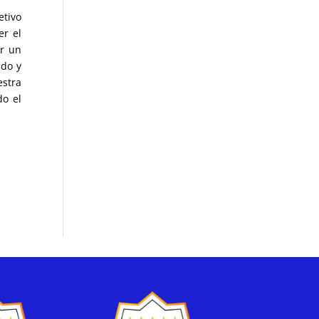
etivo
er el
ar un
ndo y
estra
do el