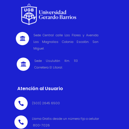
Sede Central calle Las Flores y Avenida

Las Magnolias Colonia Escolán. San
Miguel.
Sede Usulután Km. 113

Carretera El Litoral.
Atención al Usuario

(503) 2645 6500
Llama Gratis desde un número fijo o celular

800-7026