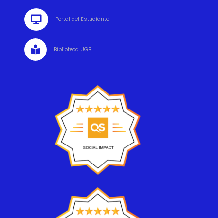

Portal del Estudiante

Biblioteca UGB