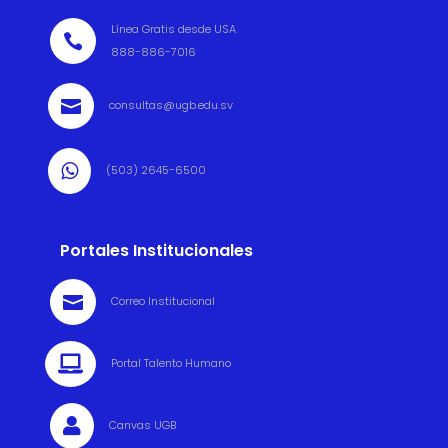
Línea Gratis desde USA

888-886-7016

consultas@ugb.edu.sv

(503) 2645-6500
Portales Institucionales

Correo Institucional

Portal Talento Humano

Canvas UGB