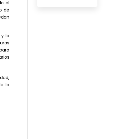
o el
yo de
edan
 y la
uras
para
arios
dad,
e la