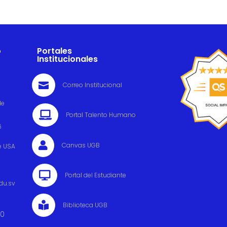
o
Portales
Institucionales

Correo Institucional
de

Portal Talento Humano
6

Canvas UGB
e USA

Portal del Estudiante
du.sv

Biblioteca UGB
00