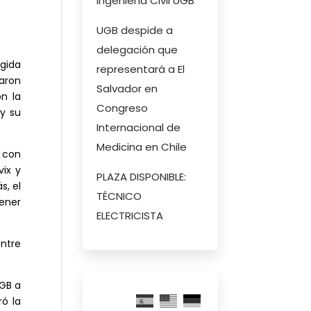
Ingeniería Civil UGB
UGB despide a
delegación que
ogida
representará a El
aron
Salvador en
n la
Congreso
 y su
Internacional de
Medicina en Chile
 con
ix y
PLAZA DISPONIBLE:
s, el
TÉCNICO
ener
ELECTRICISTA
ntre
UGB a
ró la