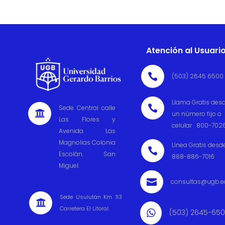
Atención al Usuari

(503) 2645 6500
Llama Gratis des

Sede Central calle

un número fijo o
Las Flores y
celular 800-702
Avenida Las
Magnolias Colonia
Línea Gratis desd

Escolán. San
888-886-7016
Miguel.

consultas@ugb.e
Sede Usulután Km. 113

Carretera El Litoral.
(503) 2645-65
