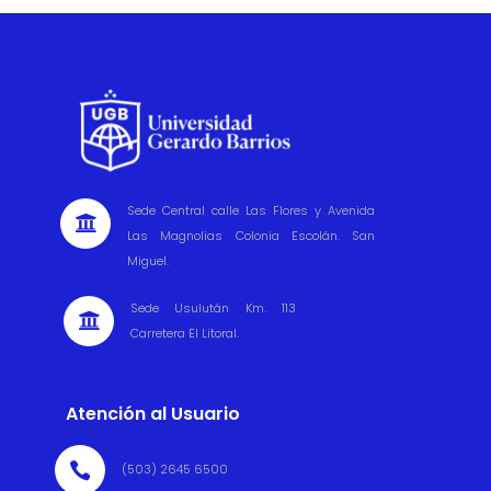
Sede Central calle Las Flores y Avenida

Las Magnolias Colonia Escolán. San
Miguel.
Sede Usulután Km. 113

Carretera El Litoral.
Atención al Usuario

(503) 2645 6500