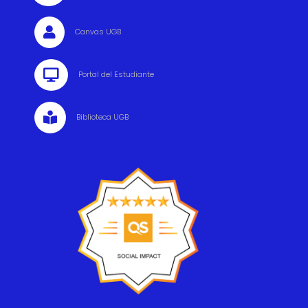

Canvas UGB

Portal del Estudiante

Biblioteca UGB