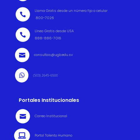
Llama Gratis desde un número fijo o celular

800-7026
Línea Gratis desde USA

888-886-7016

consultas@ugb.edu.sv

(503) 2645-6500
Portales Institucionales

Correo Institucional

Portal Talento Humano