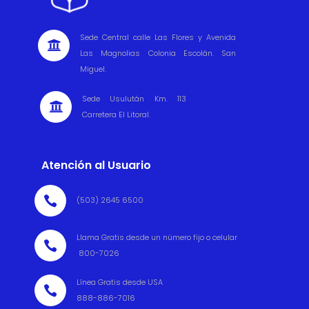
Sede Central calle Las Flores y Avenida

Las Magnolias Colonia Escolán. San
Miguel.
Sede Usulután Km. 113

Carretera El Litoral.
Atención al Usuario

(503) 2645 6500
Llama Gratis desde un número fijo o celular

800-7026
Línea Gratis desde USA

888-886-7016