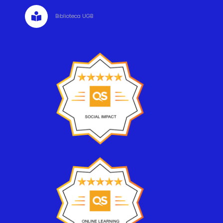

Biblioteca UGB