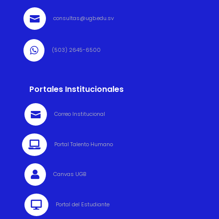

consultas@ugb.edu.sv

(503) 2645-6500
Portales Institucionales

Correo Institucional

Portal Talento Humano

Canvas UGB

Portal del Estudiante