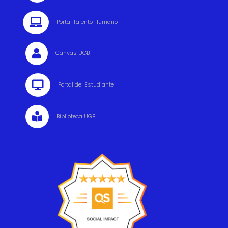

Portal Talento Humano

Canvas UGB

Portal del Estudiante

Biblioteca UGB