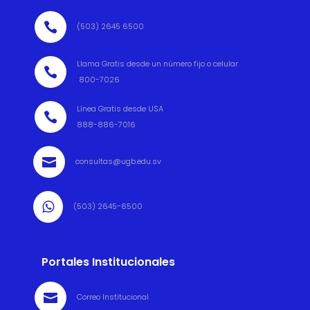

(503) 2645 6500
Llama Gratis desde un número fijo o celular

800-7026
Línea Gratis desde USA

888-886-7016

consultas@ugb.edu.sv

(503) 2645-6500
Portales Institucionales

Correo Institucional