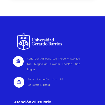
Sede Central calle Las Flores y Avenida

Las Magnolias Colonia Escolán. San
Miguel.
Sede Usulután Km. 113

Carretera El Litoral.
Atención al Usuario