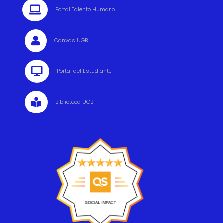

Portal Talento Humano

Canvas UGB

Portal del Estudiante

Biblioteca UGB