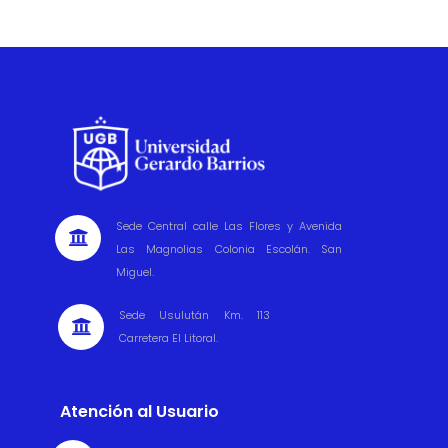
Sede Central calle Las Flores y Avenida

Las Magnolias Colonia Escolán. San
Miguel.
Sede Usulután Km. 113

Carretera El Litoral.
Atención al Usuario