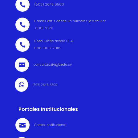

(503) 2645 6500
Llama Gratis desde un número fijo o celular

800-7026
Línea Gratis desde USA

888-886-7016

consultas@ugb.edu.sv

(503) 2645-6500
Portales Institucionales

Correo Institucional