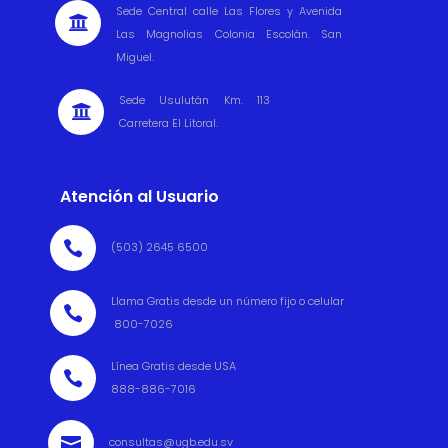
Sede Central calle Las Flores y Avenida

Las Magnolias Colonia Escolán. San
Miguel.
Sede Usulután Km. 113

Carretera El Litoral.
Atención al Usuario

(503) 2645 6500
Llama Gratis desde un número fijo o celular

800-7026
Línea Gratis desde USA

888-886-7016

consultas@ugb.edu.sv