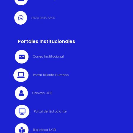

(503) 2645-6500
Portales Institucionales

Correo Institucional

Portal Talento Humano

Canvas UGB

Portal del Estudiante

Biblioteca UGB