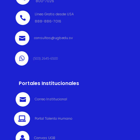
800-7026
Línea Gratis desde USA

888-886-7016

consultas@ugb.edu.sv

(503) 2645-6500
Portales Institucionales

Correo Institucional

Portal Talento Humano

Canvas UGB