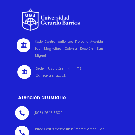
Sede Central calle Las Flores y Avenida

Las Magnolias Colonia Escolán. San
Miguel.
Sede Usulután Km. 113

Carretera El Litoral.
Atención al Usuario

(503) 2645 6500
Llama Gratis desde un número fijo o celular
