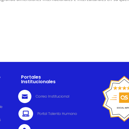
o
Portales
Institucionales

Correo Institucional
de

Portal Talento Humano
6