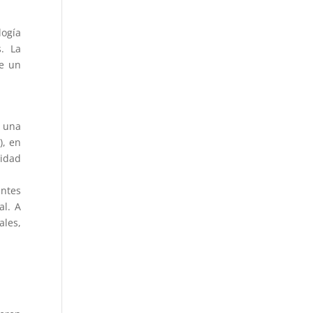
logía
s. La
de un
 una
), en
sidad
ntes
al. A
ales,