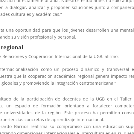
alización directamente al aula. Nuestros estudiantes no solo adqu
en a dialogar, analizar y proponer soluciones junto a compañer
dades culturales y académicas.”
enta una oportunidad para que los jóvenes desarrollen una menta
iando su visión profesional y personal.
 regional
e Relaciones y Cooperación Internacional de la UGB, afirmó:
 internacionalización como un proceso dinámico y transversal 
uestra que la cooperación académica regional genera impacto re
s globales y promoviendo la integración centroamericana.”
ltado de la participación de docentes de la UGB en el Taller
, un espacio de formación orientado a fortalecer competen
tre universidades de la región. Este proceso ha permitido conso
experiencias concretas de aprendizaje internacional.
Gerardo Barrios reafirma su compromiso con una educación sup
ntegrando dimensiones internacionales e interculturales en su que