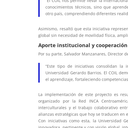
“El COIL nos permite llevar la internacion
conocimientos técnicos, sino que aprend
otro país, comprendiendo diferentes reali
Asimismo, resaltó que esta iniciativa repres
global sin necesidad de movilidad física, ampl
Aporte institucional y cooperación
Por su parte, Salvador Manzanares, Director d
“Este tipo de iniciativas consolidan la
Universidad Gerardo Barrios. El COIL dem
el aprendizaje, fortaleciendo competencia
La implementación de este proyecto es resu
organizado por la Red INCA Centroamérica
interculturales y el trabajo colaborativo en
alianzas estratégicas que hoy se traducen en 
Con iniciativas como esta, la Universidad 
innovadora, pertinente y con visión global, i