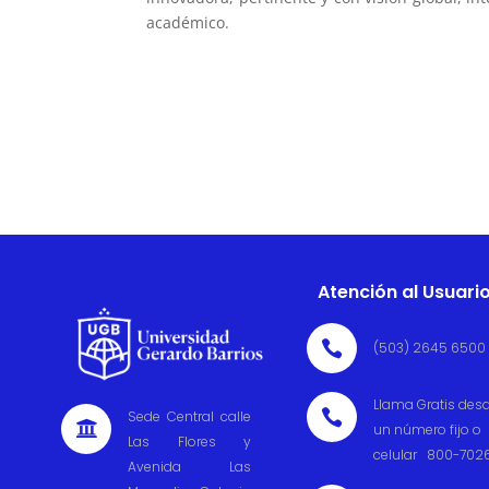
académico.
Atención al Usuari

(503) 2645 6500
Llama Gratis des

Sede Central calle

un número fijo o
Las Flores y
celular 800-702
Avenida Las