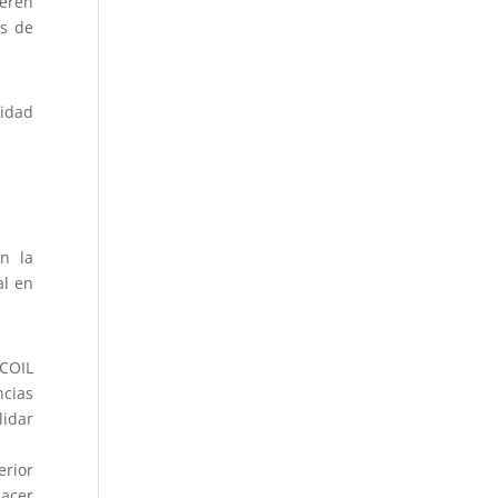
ieren
os de
lidad
en la
al en
 COIL
cias
lidar
erior
hacer