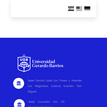
Sede Central calle Las Flores y Avenida

Las Magnolias Colonia Escolán. San
Miguel.
Sede Usulután Km. 113
