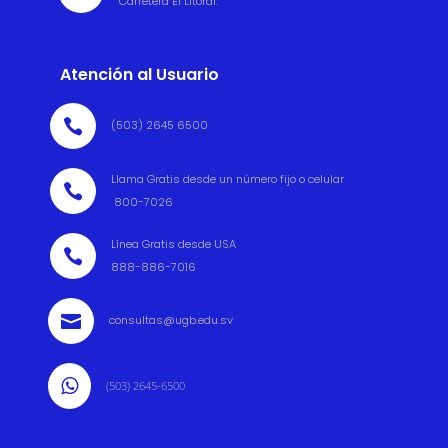
Carretera El Litoral.
Atención al Usuario

(503) 2645 6500
Llama Gratis desde un número fijo o celular

800-7026
Línea Gratis desde USA

888-886-7016

consultas@ugb.edu.sv

(503) 2645-6500