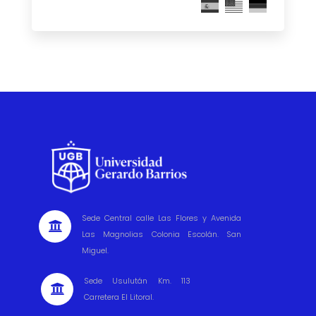
Sede Central calle Las Flores y Avenida

Las Magnolias Colonia Escolán. San
Miguel.
Sede Usulután Km. 113

Carretera El Litoral.