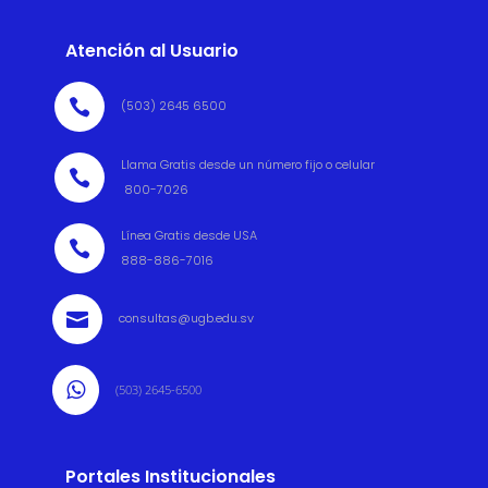
Atención al Usuario

(503) 2645 6500
Llama Gratis desde un número fijo o celular

800-7026
Línea Gratis desde USA

888-886-7016

consultas@ugb.edu.sv

(503) 2645-6500
Portales Institucionales