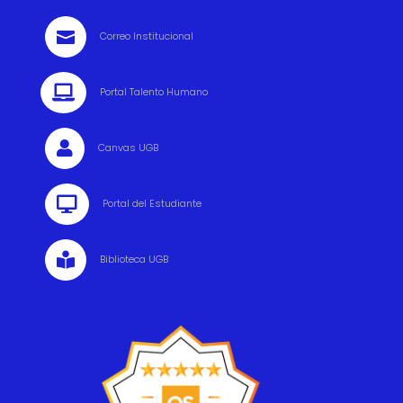

Correo Institucional

Portal Talento Humano

Canvas UGB

Portal del Estudiante

Biblioteca UGB