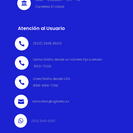

Carretera El Litoral.
Atención al Usuario

(503) 2645 6500
Llama Gratis desde un número fijo o celular

800-7026
Línea Gratis desde USA

888-886-7016

consultas@ugb.edu.sv

(503) 2645-6500