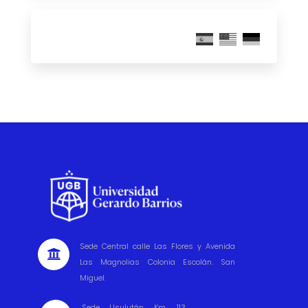
Sede Central calle Las Flores y Avenida

Las Magnolias Colonia Escolán. San
Miguel.
Sede Usulután Km. 113